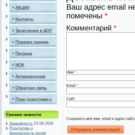
Ваш адрес email н
АКЦИИ
помечены
*
Контакты
Комментарий
*
Зачисление в ДОУ
Порядок приема
детей в МАДОУ
Питание
НОК
Имя
*
Антикоррупция
Email
*
Обратная связь
План подготовки к
Сайт
отопительному
Свежие новости
Сохранить моё имя, email и адрес сай
периоду
Аварийность
03.08.2026
Родителям о
безопасности детей