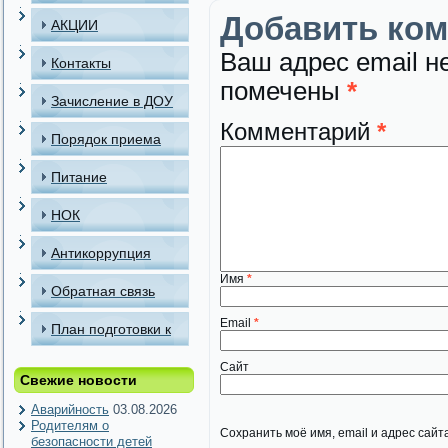
Добавить ко
АКЦИИ
Ваш адрес email н
Контакты
помечены
*
Зачисление в ДОУ
Комментарий
*
Порядок приема
детей в МАДОУ
Питание
НОК
Антикоррупция
Имя
*
Обратная связь
Email
*
План подготовки к
отопительному
Сайт
Свежие новости
периоду
Аварийность
03.08.2026
Родителям о
Сохранить моё имя, email и адрес сай
безопасности детей