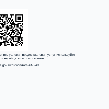
енить условия предоставления услуг используйте
ли перейдите по ссылке ниже
us.gov.ru/qrcode/rate/437249