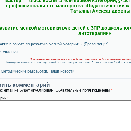
Мастер — класс воспитателя
первой категории,
учас
профессионального мастерства «Педагогический к
Татьяны Александровны
азвитие мелкой моторики рук детей с ЗПР дошкольног
литотерапии
«
апия в работе по развитию мелкой моторики » (Презентация)
.
ступления
Презентация учителя-логопеда высшей квалификационной катего
Коммуникативно-организационный-компонент-реализации-Адаптированной-образоват
Методические разработки
,
Наши новости
вить комментарий
с email не будет опубликован.
Обязательные поля помечены
*
арий
*