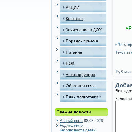
АКЦИИ
Контакты
«Р
Зачисление в ДОУ
Порядок приема
«Литотер
детей в МАДОУ
Питание
Текст вы
НОК
Рубрика:
Антикоррупция
Доба
Обратная связь
Ваш адре
План подготовки к
Коммент
отопительному
Свежие новости
периоду
Аварийность
03.08.2026
Родителям о
безопасности детей