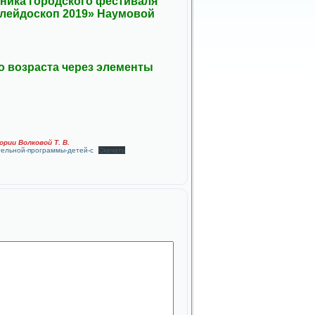
тника городского фестиваля
алейдоскоп 2019» Наумовой
о возраста через элементы
рии Волковой Т. В.
ельной-программы-детей-с
Скачать