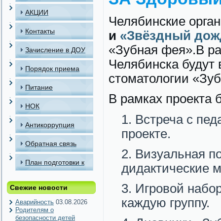
АКЦИИ
Челябинские орга
Контакты
и
«Звёздный дож
«Зубная фея».В рам
Зачисление в ДОУ
Челябинска будут
Порядок приема
стоматологии «Зуб
детей в МАДОУ
Питание
В рамках проекта 
НОК
Встреча с пед
Антикоррупция
проекте.
Обратная связь
Визуальная по
План подготовки к
дидактические м
отопительному
Игровой набор
Свежие новости
периоду
каждую группу.
Аварийность
03.08.2026
Родителям о
безопасности детей