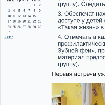
Пн
Вт
Ср
Чт
Пт
Сб
Вс
группу). Следить
1
2
3
4
5
6
7
8
9
Обеспечат на
10
11
12
13
14
15
16
доступе у детей
17
18
19
20
21
22
23
«Такая жизнь» в
24
25
26
27
28
29
30
31
Отмечать в ка
« Июл
профилактически
Зубной феи», пр
материал предо
группу).
Первая встреча уже