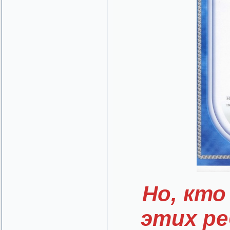
Но, кт
этих р