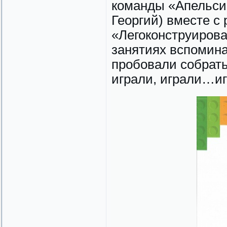
команды «Апельсин
Георгий) вместе с
«Легоконструиров
занятиях вспомина
пробовали собра
играли, играли…и