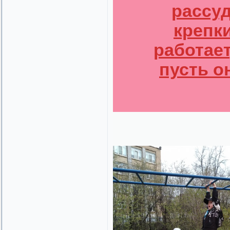
рассуд
крепк
работает
пусть о