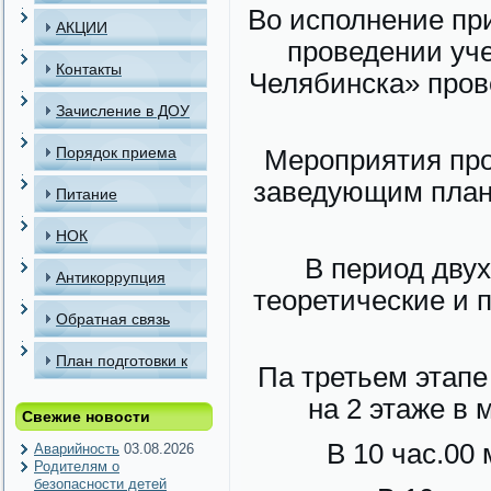
Во исполнение при
АКЦИИ
проведении уч
Контакты
Челябинска» пров
Зачисление в ДОУ
Порядок приема
Мероприятия про
заведующим план
детей в МАДОУ
Питание
НОК
В период дву
Антикоррупция
теоретические и 
Обратная связь
План подготовки к
Па третьем этапе
отопительному
на 2 этаже в 
Свежие новости
периоду
В 10 час.00
Аварийность
03.08.2026
Родителям о
безопасности детей