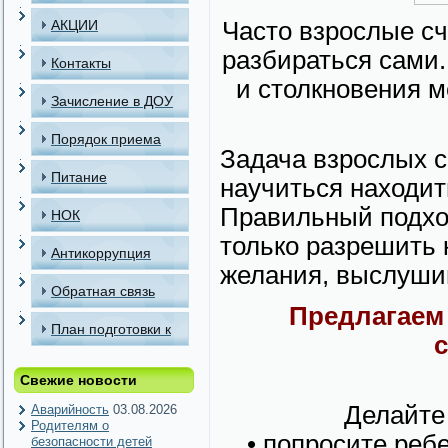
АКЦИИ
Часто взрослые сч
разбираться сами.
Контакты
и столкновения м
Зачисление в ДОУ
Порядок приема
Задача взрослых с
детей в МАДОУ
Питание
научиться находит
Правильный подхо
НОК
только разрешить 
Антикоррупция
желания, выслушив
Обратная связь
Предлагаем 
План подготовки к
отопительному
Свежие новости
периоду
Делайте
Аварийность
03.08.2026
Родителям о
• попросите реб
безопасности детей