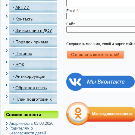
АКЦИИ
Email
*
Контакты
Сайт
Зачисление в ДОУ
Порядок приема
Сохранить моё имя, email и адрес сай
детей в МАДОУ
Питание
НОК
Антикоррупция
Обратная связь
План подготовки к
отопительному
Свежие новости
периоду
Аварийность
03.08.2026
Родителям о
безопасности детей