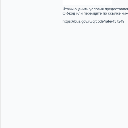
Чтобы оценить условия предоставле
QR-код или перейдите по ссылке ни
https://bus.gov.ru/qrcode/rate/437249