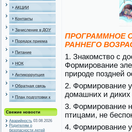
АКЦИИ
Контакты
Зачисление в ДОУ
ПРОГРАММНОЕ С
Порядок приема
РАННЕГО ВОЗРА
детей в МАДОУ
Питание
1. Знакомство с д
НОК
Формирование эле
природе поздней о
Антикоррупция
2. Формирование у
Обратная связь
домашних и диких 
План подготовки к
3. Формирование 
отопительному
Свежие новости
птицами, не беспо
периоду
Аварийность
03.08.2026
4. Формирование 
Родителям о
безопасности детей