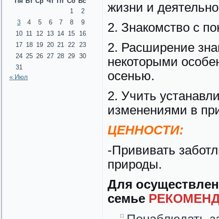
Пн
Вт
Ср
Чт
Пт
Сб
Вс
жизни и деятельно
1
2
3
4
5
6
7
8
9
2. Знакомство с п
10
11
12
13
14
15
16
2. Расширение зна
17
18
19
20
21
22
23
24
25
26
27
28
29
30
некоторыми особе
31
осенью.
« Июл
2. Учить устанавл
изменениями в пр
ЦЕННОСТИ:
-Прививать заботл
природы.
Для осуществлен
семье
РЕКОМЕНД