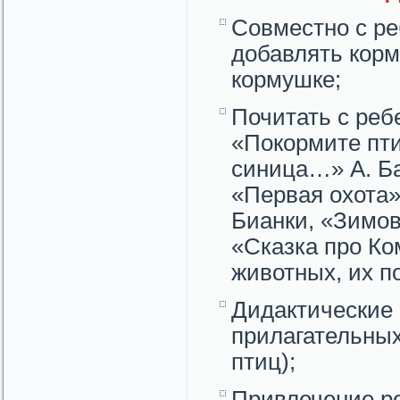
Совместно с ре
добавлять корм
кормушке;
Почитать с реб
«Покормите пти
синица…» А. Ба
«Первая охота»
Бианки, «Зимов
«Сказка про Ко
животных, их п
Дидактические 
прилагательных
птиц);
Привлечение ре