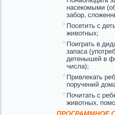
Понаблюдать з
насекомыми (о
забор, сложенн
Посетить с дет
животных;
Поиграть в дид
запаса (употре
детенышей в ф
числа);
Привлекать ре
поручений дома
Почитать с реб
животных, помо
ПРОГРАММНОЕ С