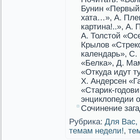
Бунин «Первый 
хата…», А. Пле
картина!..», А.
А. Толстой «Ос
Крылов «Стреко
календарь», С.
«Белка», Д. Ма
«Откуда идут т
Х. Андерсен «Г
«Старик-годови
энциклопедии о
Сочинение зага
Рубрика:
Для Вас,
темам недели!
,
те