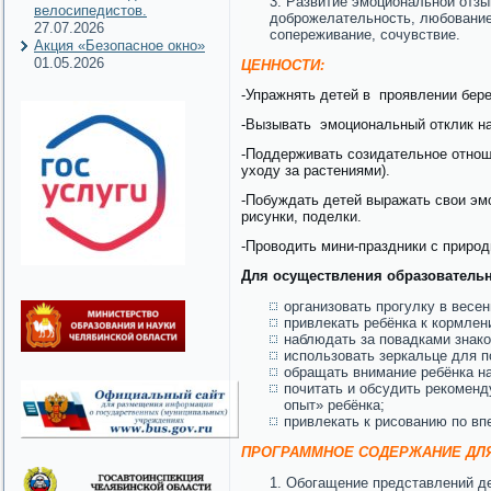
Развитие эмоциональной отзы
велосипедистов.
доброжелательность, любование 
27.07.2026
сопереживание, сочувствие.
Акция «Безопасное окно»
01.05.2026
ЦЕННОСТИ:
-Упражнять детей в проявлении бере
-Вызывать эмоциональный отклик на
-Поддерживать созидательное отнош
уходу за растениями).
-Побуждать детей выражать свои эмо
рисунки, поделки.
-Проводить мини-праздники с природ
Для осуществления образователь
организовать прогулку в весен
привлекать ребёнка к кормлен
наблюдать за повадками знак
использовать зеркальце для п
обращать внимание ребёнка на
почитать и обсудить рекомен
опыт» ребёнка;
привлекать к рисованию по в
ПРОГРАММНОЕ СОДЕРЖАНИЕ ДЛЯ
Обогащение представлений де