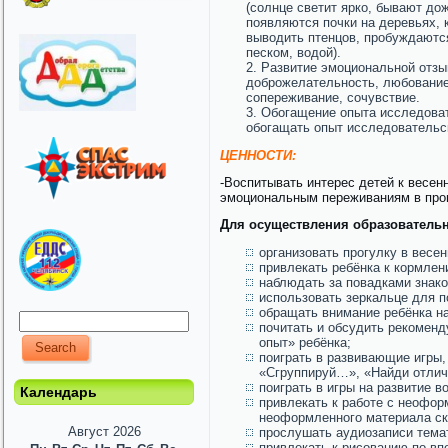
(солнце светит ярко, бывают дож
появляются почки на деревьях, 
выводить птенцов, пробуждаются
песком, водой).
Развитие эмоциональной отзы
доброжелательность, любование
сопереживание, сочувствие.
Обогащение опыта исследоват
обогащать опыт исследовательс
ЦЕННОСТИ:
-Воспитывать интерес детей к весен
эмоциональным переживаниям в про
Для осуществления образователь
организовать прогулку в весен
привлекать ребёнка к кормлен
наблюдать за повадками знак
использовать зеркальце для п
обращать внимание ребёнка на
почитать и обсудить рекомен
опыт» ребёнка;
поиграть в развивающие игры,
«Сгруппируй…», «Найди отлич
поиграть в игры на развитие 
Календарь
привлекать к работе с неофо
неоформленного материала скв
Август 2026
прослушать аудиозаписи темат
привлекать к рисованию по в