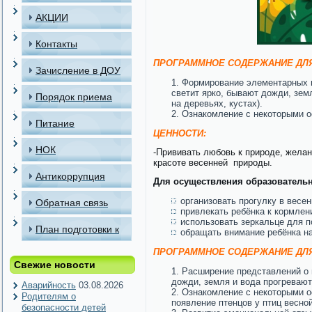
АКЦИИ
Контакты
ПРОГРАММНОЕ СОДЕРЖАНИЕ ДЛЯ
Зачисление в ДОУ
Формирование элементарных п
светит ярко, бывают дожди, зем
Порядок приема
на деревьях, кустах).
Ознакомление с некоторыми ос
детей в МАДОУ
Питание
ЦЕННОСТИ:
НОК
-Прививать любовь к природе, желан
красоте весенней природы.
Антикоррупция
Для осуществления образователь
организовать прогулку в весен
Обратная связь
привлекать ребёнка к кормлен
использовать зеркальце для п
План подготовки к
обращать внимание ребёнка на
ПРОГРАММНОЕ СОДЕРЖАНИЕ ДЛЯ 
отопительному
Свежие новости
Расширение представлений о 
периоду
дожди, земля и вода прогревают
Аварийность
03.08.2026
Ознакомление с некоторыми о
Родителям о
появление птенцов у птиц весной
безопасности детей