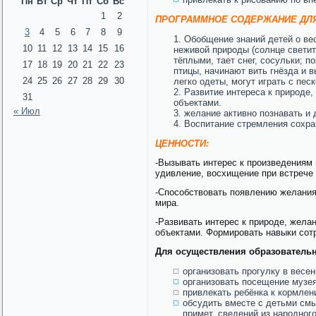
Пн
Вт
Ср
Чт
Пт
Сб
Вс
1
2
ПРОГРАММНОЕ СОДЕРЖАНИЕ ДЛЯ
3
4
5
6
7
8
9
Обобщение знаний детей о вес
10
11
12
13
14
15
16
неживой природы (солнце светит
тёплыми, тает снег, сосульки; п
17
18
19
20
21
22
23
птицы, начинают вить гнёзда и 
24
25
26
27
28
29
30
легко одеты, могут играть с пес
Развитие интереса к природе,
31
объектами.
« Июл
желание активно познавать и
Воспитание стремления сохран
ЦЕННОСТИ:
-Вызывать интерес к произведениям
удивление, восхищение при встрече
-Способствовать появлению желания 
мира.
-Развивать интерес к природе, жела
объектами. Формировать навыки сот
Для осуществления образователь
организовать прогулку в весен
организовать посещение музея 
привлекать ребёнка к кормлен
обсудить вместе с детьми смы
примет, сведений из народног