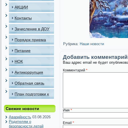
АКЦИИ
Контакты
Зачисление в ДОУ
Порядок приема
Рубрика:
Наши новости
детей в МАДОУ
Питание
Добавить комментарий
НОК
Ваш адрес email не будет опубликов
Комментарий
*
Антикоррупция
Обратная связь
План подготовки к
отопительному
Свежие новости
Имя
*
периоду
Аварийность
03.08.2026
Родителям о
Email
*
безопасности детей