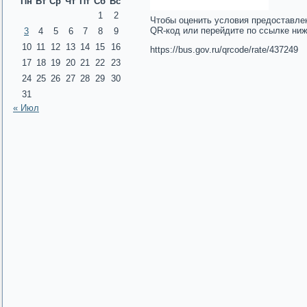
Пн
Вт
Ср
Чт
Пт
Сб
Вс
1
2
Чтобы оценить условия предоставле
QR-код или перейдите по ссылке ни
3
4
5
6
7
8
9
10
11
12
13
14
15
16
https://bus.gov.ru/qrcode/rate/437249
17
18
19
20
21
22
23
24
25
26
27
28
29
30
31
« Июл