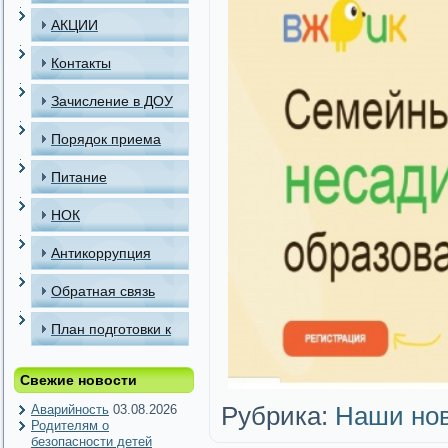
АКЦИИ
Контакты
Зачисление в ДОУ
Порядок приема
детей в МАДОУ
Питание
НОК
Антикоррупция
Обратная связь
План подготовки к
отопительному
Свежие новости
периоду
Аварийность
03.08.2026
Рубрика:
Наши но
Родителям о
безопасности детей