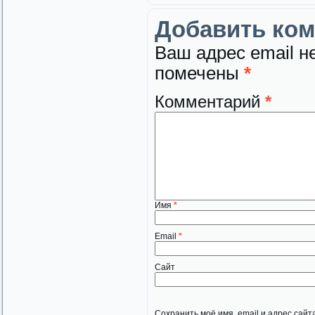
Добавить ко
Ваш адрес email н
помечены
*
Комментарий
*
Имя
*
Email
*
Сайт
Сохранить моё имя, email и адрес сай