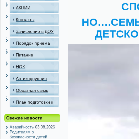
СП
АКЦИИ
НО….СЕМ
Контакты
ДЕТСКО
Зачисление в ДОУ
Порядок приема
детей в МАДОУ
Питание
НОК
Антикоррупция
Обратная связь
План подготовки к
отопительному
Свежие новости
периоду
Аварийность
03.08.2026
Родителям о
безопасности детей