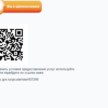
енить условия предоставления услуг используйте
ли перейдите по ссылке ниже
us.gov.ru/qrcode/rate/437249