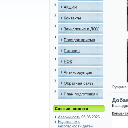
АКЦИИ
Контакты
Зачисление в ДОУ
Порядок приема
детей в МАДОУ
Питание
НОК
Антикоррупция
Обратная связь
Рубрика:
План подготовки к
Доба
отопительному
Ваш адре
Свежие новости
периоду
Коммент
Аварийность
03.08.2026
Родителям о
безопасности детей