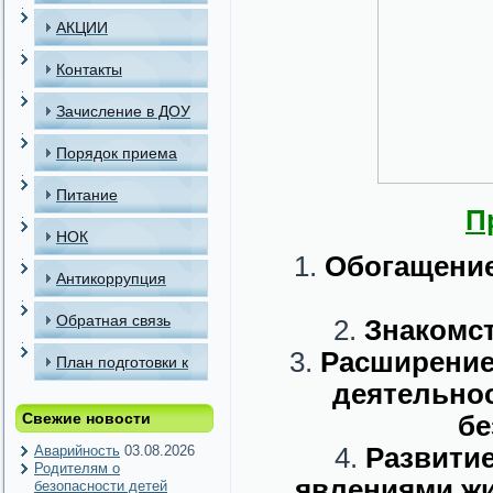
АКЦИИ
Контакты
Зачисление в ДОУ
Порядок приема
детей в МАДОУ
Питание
П
НОК
Обогащение
Антикоррупция
Обратная связь
Знакомст
Расширение
План подготовки к
деятельнос
отопительному
Свежие новости
бе
периоду
Аварийность
03.08.2026
Развитие
Родителям о
явлениями жи
безопасности детей