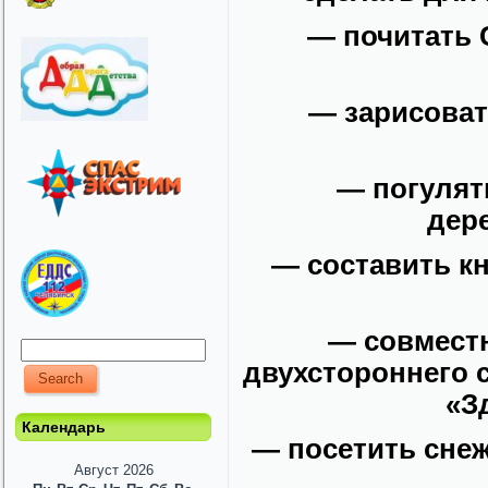
— почитать 
— зарисоват
— погулят
дер
— составить к
— совместн
двухстороннего с
«З
Календарь
— посетить сне
Август 2026