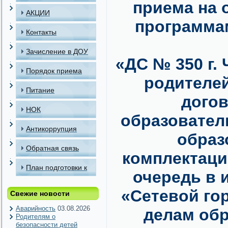
приема на 
АКЦИИ
программа
Контакты
Зачисление в ДОУ
«ДС № 350 г.
Порядок приема
родителей
детей в МАДОУ
Питание
догов
НОК
образовател
Антикоррупция
образ
Обратная связь
комплектаци
План подготовки к
очередь в
отопительному
«Сетевой го
Свежие новости
периоду
Аварийность
03.08.2026
делам обр
Родителям о
безопасности детей