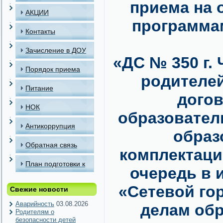
приема на 
АКЦИИ
программа
Контакты
Зачисление в ДОУ
«ДС № 350 г.
Порядок приема
родителей
детей в МАДОУ
Питание
догов
НОК
образовател
Антикоррупция
образ
Обратная связь
комплектаци
План подготовки к
очередь в
отопительному
«Сетевой го
Свежие новости
периоду
Аварийность
03.08.2026
делам обр
Родителям о
безопасности детей