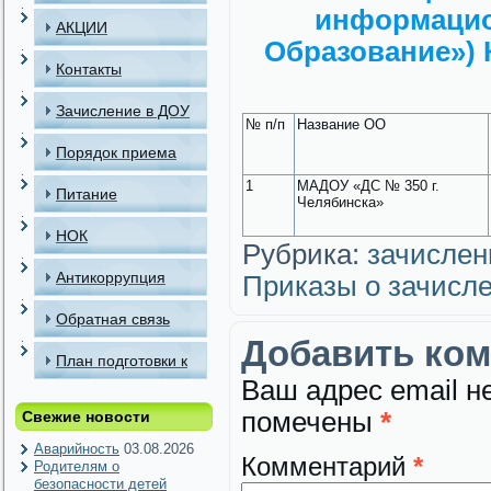
информацио
АКЦИИ
Образование») 
Контакты
Зачисление в ДОУ
№ п/п
Название ОО
Порядок приема
1
МАДОУ «ДС № 350 г.
детей в МАДОУ
Питание
Челябинска»
НОК
Рубрика:
зачислен
Антикоррупция
Приказы о зачисл
Обратная связь
Добавить ко
План подготовки к
Ваш адрес email н
отопительному
помечены
*
Свежие новости
периоду
Аварийность
03.08.2026
Комментарий
*
Родителям о
безопасности детей