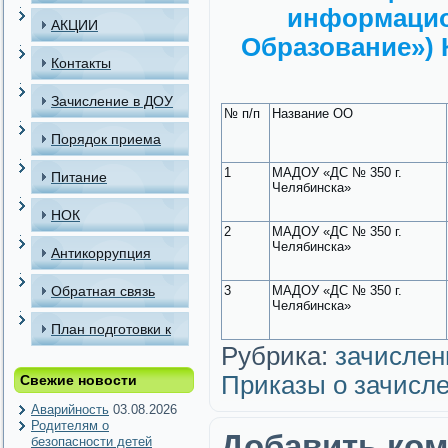
информацио
АКЦИИ
Образование») 
Контакты
Зачисление в ДОУ
№ п/п
Название ОО
Порядок приема
детей в МАДОУ
1
МАДОУ «ДС № 350 г.
Питание
Челябинска»
НОК
2
МАДОУ «ДС № 350 г.
Челябинска»
Антикоррупция
Обратная связь
3
МАДОУ «ДС № 350 г.
Челябинска»
План подготовки к
Рубрика:
зачислен
отопительному
Приказы о зачисл
Свежие новости
периоду
Аварийность
03.08.2026
Родителям о
Добавить ко
безопасности детей