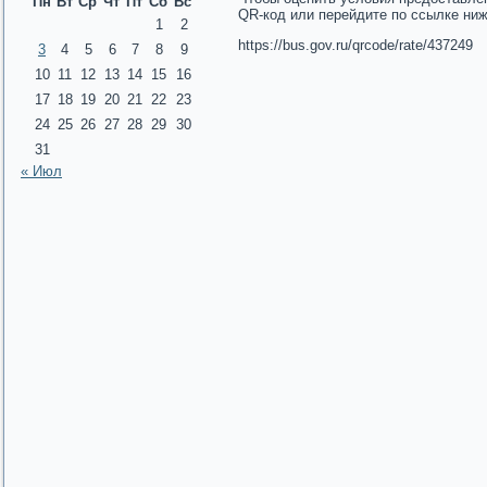
Пн
Вт
Ср
Чт
Пт
Сб
Вс
QR-код или перейдите по ссылке ни
1
2
https://bus.gov.ru/qrcode/rate/437249
3
4
5
6
7
8
9
10
11
12
13
14
15
16
17
18
19
20
21
22
23
24
25
26
27
28
29
30
31
« Июл