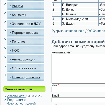
п/п
1
П. Валерия
«За
АКЦИИ
2
К. Денис
«За
3
Б. Ксения
«За
Контакты
4
И. Мухаммад Али
«За
Зачисление в ДОУ
5
З. Дарья
«То
Рубрика:
зачисление в ДОУ
,
Зачисле
Порядок приема
детей в МАДОУ
Добавить комментарий
Питание
Ваш адрес email не будет опубликов
НОК
Комментарий
*
Антикоррупция
Обратная связь
План подготовки к
отопительному
Имя
*
Свежие новости
периоду
Email
*
Аварийность
03.08.2026
Родителям о
безопасности детей