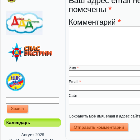
Ваш адрес email н
помечены
*
Комментарий
*
Имя
*
Email
*
Сайт
Сохранить моё имя, email и адрес сай
Календарь
Август 2026