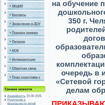
на обучение 
АКЦИИ
дошкольног
Контакты
350 г. Че
Зачисление в ДОУ
родителей
Порядок приема
догов
детей в МАДОУ
Питание
образовател
НОК
образ
Антикоррупция
комплектаци
Обратная связь
очередь в
План подготовки к
«Сетевой го
отопительному
делам обр
Свежие новости
периоду
Аварийность
03.08.2026
Родителям о
ПРИКАЗЫВАЮ
безопасности детей