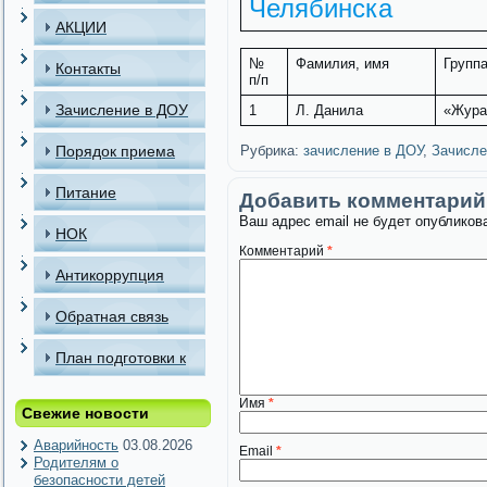
Челябинска
АКЦИИ
№
Фамилия, имя
Групп
Контакты
п/п
Зачисление в ДОУ
1
Л. Данила
«Жура
Порядок приема
Рубрика:
зачисление в ДОУ
,
Зачисле
детей в МАДОУ
Питание
Добавить комментарий
Ваш адрес email не будет опубликов
НОК
Комментарий
*
Антикоррупция
Обратная связь
План подготовки к
отопительному
Имя
*
Свежие новости
периоду
Аварийность
03.08.2026
Email
*
Родителям о
безопасности детей