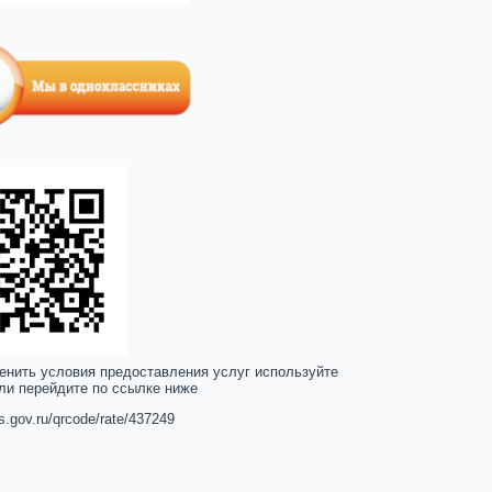
енить условия предоставления услуг используйте
ли перейдите по ссылке ниже
us.gov.ru/qrcode/rate/437249