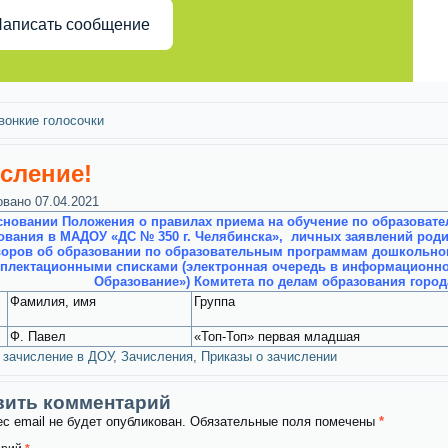
аписать сообщение
вонкие голосочки
сление!
овано
07.04.2021
сновании Положения о правилах приема на обучение по образова
ования в МАДОУ «ДС № 350 г. Челябинска», личных заявлений родит
воров об образовании по образовательным программам дошкольного
плектационными списками (электронная очередь в информационной
Образование») Комитета по делам образования горо
Фамилия, имя
Группа
Ф. Павел
«Топ-Топ» первая младшая
зачисление в ДОУ
,
Зачисления
,
Приказы о зачислении
вить комментарий
с email не будет опубликован.
Обязательные поля помечены
*