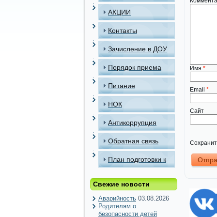
Коммент
АКЦИИ
Контакты
Зачисление в ДОУ
Порядок приема
Имя
*
детей в МАДОУ
Питание
Email
*
НОК
Сайт
Антикоррупция
Обратная связь
Сохранить
План подготовки к
отопительному
Свежие новости
периоду
Аварийность
03.08.2026
Родителям о
безопасности детей