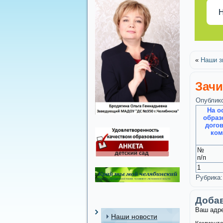
Н
«
Наши з
Зачи
Опублик
На о
образ
дого
ком
№
п/п
1
Рубрика:
Доба
Ваш адре
Наши новости