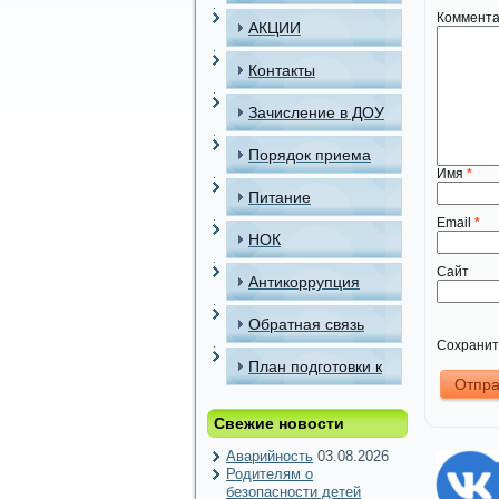
Коммент
АКЦИИ
Контакты
Зачисление в ДОУ
Порядок приема
Имя
*
детей в МАДОУ
Питание
Email
*
НОК
Сайт
Антикоррупция
Обратная связь
Сохранить
План подготовки к
отопительному
Свежие новости
периоду
Аварийность
03.08.2026
Родителям о
безопасности детей