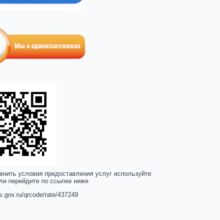
енить условия предоставления услуг используйте
ли перейдите по ссылке ниже
us.gov.ru/qrcode/rate/437249