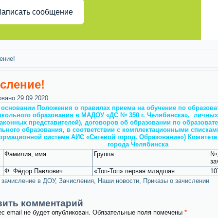
аписать сообщение
ение!
сление!
овано
29.09.2020
 основании Положения о правилах приема на обучение по образо
кольного образования в МАДОУ «ДС № 350 г. Челябинска», личных
законных представителей), договоров об образовании по образова
ьного образования, в соответствии с комплектационными списками
рмационной системе АИС «Сетевой город. Образование») Комитета
города Челябинска
Фамилия, имя
Группа
№,
за
Ф. Фёдор Павлович
«Топ-Топ» первая младшая
10
зачисление в ДОУ
,
Зачисления
,
Наши новости
,
Приказы о зачислении
вить комментарий
с email не будет опубликован.
Обязательные поля помечены
*