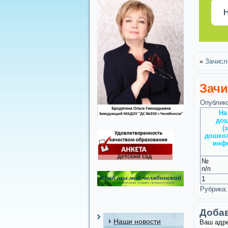
Н
«
Зачисл
Зачи
Опублик
На
дош
(
дошкол
инфо
№
п/п
1
Рубрика:
Доба
Наши новости
Ваш адре