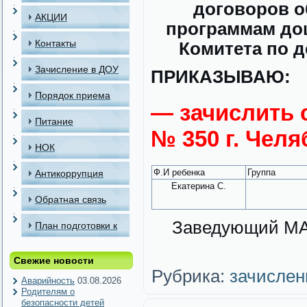
договоров о
АКЦИИ
программам до
Контакты
Комитета по 
Зачисление в ДОУ
ПРИКАЗЫВАЮ:
Порядок приема
— зачислить 
детей в МАДОУ
Питание
№ 350 г. Челя
НОК
Ф.И ребенка
Группа
Антикоррупция
Екатерина С.
Обратная связь
Заведующий 
План подготовки к
отопительному
Свежие новости
периоду
Рубрика:
зачислен
Аварийность
03.08.2026
Родителям о
безопасности детей