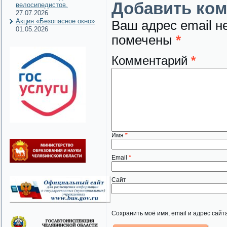
Добавить ко
велосипедистов.
27.07.2026
Акция «Безопасное окно»
Ваш адрес email н
01.05.2026
помечены
*
Комментарий
*
Имя
*
Email
*
Сайт
Сохранить моё имя, email и адрес сай