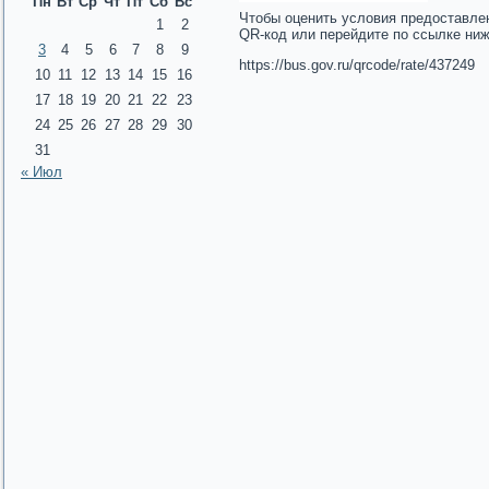
Пн
Вт
Ср
Чт
Пт
Сб
Вс
Чтобы оценить условия предоставле
1
2
QR-код или перейдите по ссылке ни
3
4
5
6
7
8
9
https://bus.gov.ru/qrcode/rate/437249
10
11
12
13
14
15
16
17
18
19
20
21
22
23
24
25
26
27
28
29
30
31
« Июл