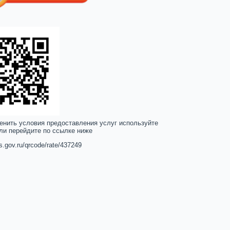
енить условия предоставления услуг используйте
ли перейдите по ссылке ниже
us.gov.ru/qrcode/rate/437249