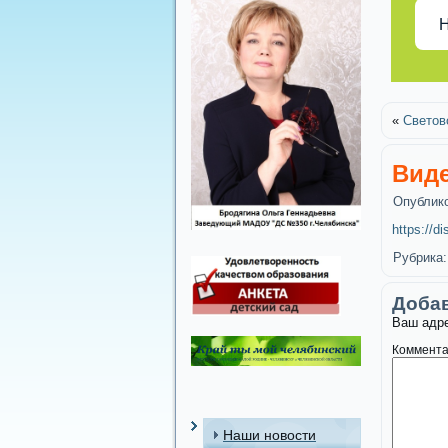
Н
«
Светов
Виде
Опублик
https://
Рубрика:
Доба
Ваш адре
Коммент
Наши новости