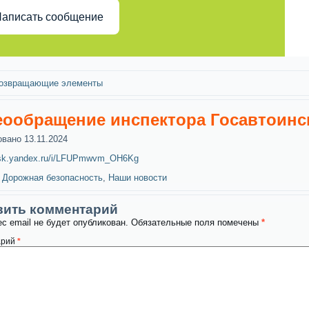
аписать сообщение
озвращающие элементы
ообращение инспектора Госавтоинс
овано
13.11.2024
disk.yandex.ru/i/LFUPmwvm_OH6Kg
Дорожная безопасность
,
Наши новости
вить комментарий
с email не будет опубликован.
Обязательные поля помечены
*
арий
*