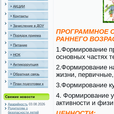
АКЦИИ
Контакты
Зачисление в ДОУ
ПРОГРАММНОЕ С
Порядок приема
РАННЕГО ВОЗРА
детей в МАДОУ
Питание
1.Формирование пр
НОК
основных частях т
Антикоррупция
2.Формирование н
жизни, первичные,
Обратная связь
3.Формирование ку
План подготовки к
отопительному
4. Формирование у
Свежие новости
периоду
активности и физ
Аварийность
03.08.2026
Родителям о
ЦЕННОСТИ:
безопасности детей