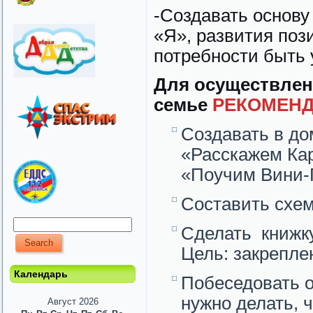
-Создавать основу
«Я», развития поз
потребности быть
Для осуществлен
семье
РЕКОМЕНД
Создавать в до
«Расскажем Кар
«Поучим Вини-П
Составить схе
Сделать книжку
Цель: закрепле
Календарь
Побеседовать о
нужно делать, 
Август 2026