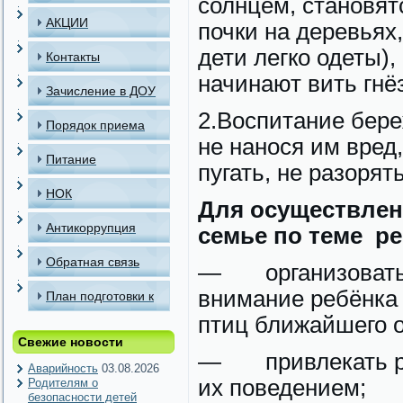
солнцем, становятс
АКЦИИ
почки на деревьях,
дети легко одеты),
Контакты
начинают вить гнё
Зачисление в ДОУ
2.Воспитание бере
Порядок приема
не нанося им вред
детей в МАДОУ
Питание
пугать, не разорять
НОК
Для осуществлен
Антикоррупция
семье по теме р
Обратная связь
— организовать п
внимание ребёнка 
План подготовки к
птиц ближайшего 
отопительному
Свежие новости
— привлекать реб
периоду
Аварийность
03.08.2026
их поведением;
Родителям о
безопасности детей