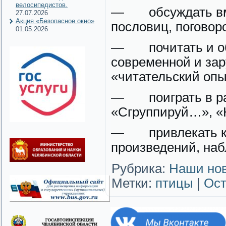
велосипедистов.
— обсуждать вме
27.07.2026
Акция «Безопасное окно»
пословиц, поговоро
01.05.2026
— почитать и об
современной и за
«читательский опы
— поиграть в ра
«Сгруппируй…», «
— привлекать к 
произведений, наб
Рубрика:
Наши но
Метки:
птицы
|
Ост