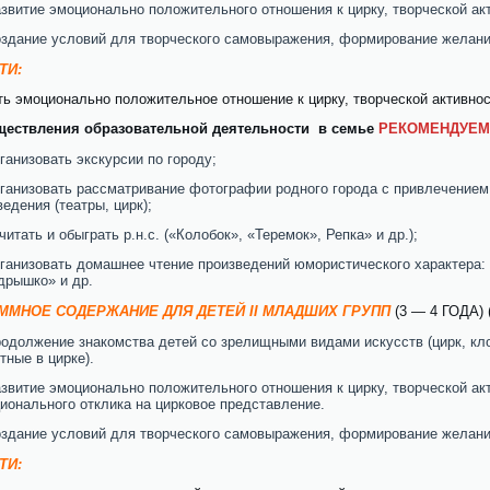
звитие эмоционально положительного отношения к цирку, творческой акт
здание условий для творческого самовыражения, формирование желани
ТИ:
ь эмоционально положительное отношение к цирку, творческой активнос
ществления образовательной деятельности в семье
РЕКОМЕНДУЕМ
ганизовать экскурсии по городу;
ганизовать рассматривание фотографии родного города с привлечением
ведения (театры, цирк);
читать и обыграть р.н.с. («Колобок», «Теремок», Репка» и др.);
ганизовать домашнее чтение произведений юмористического характера:
дрышко» и др.
ММНОЕ СОДЕРЖАНИЕ ДЛЯ ДЕТЕЙ II МЛАДШИХ ГРУПП
(3 — 4 ГОДА) 
одолжение знакомства детей со зрелищными видами искусств (цирк, кло
тные в цирке).
звитие эмоционально положительного отношения к цирку, творческой акт
ионального отклика на цирковое представление.
здание условий для творческого самовыражения, формирование желани
ТИ: