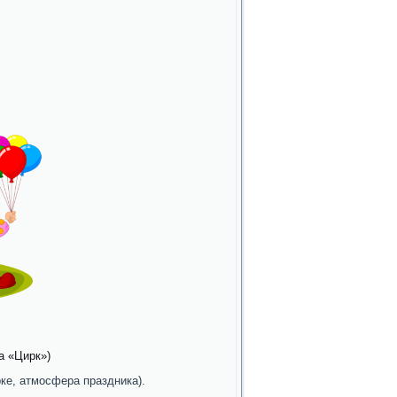
ма «Цирк»)
ке, атмосфера праздника).