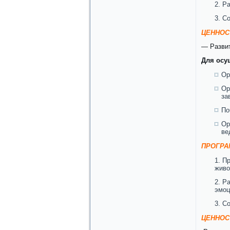
Ра
Со
ЦЕННОС
— Развит
Для осу
Ор
Ор
за
По
Ор
ве
ПРОГРА
Пр
живо
Ра
эмоц
Со
ЦЕННОС