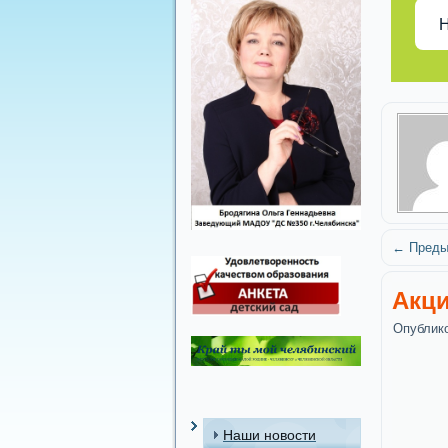
Н
←
Преды
Акци
Опублик
Наши новости