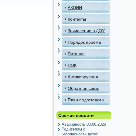
АКЦИИ
Контакты
Зачисление в ДОУ
Порядок приема
детей в МАДОУ
Питание
НОК
Антикоррупция
Обратная связь
План подготовки к
отопительному
Свежие новости
периоду
Аварийность
03.08.2026
Родителям о
безопасности детей