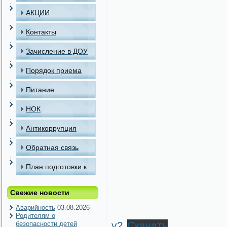
АКЦИИ
Контакты
Зачисление в ДОУ
Порядок приема
детей в МАДОУ
Питание
НОК
Антикоррупция
Обратная связь
План подготовки к
отопительному
Свежие новости
периоду
Аварийность
03.08.2026
Родителям о
v2
Скачать
безопасности детей