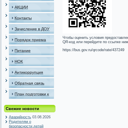
АКЦИИ
Контакты
Зачисление в ДОУ
Чтобы оценить условия предоставле
Порядок приема
QR-код или перейдите по ссылке ни
детей в МАДОУ
https://bus.gov.ru/qrcode/rate/437249
Питание
НОК
Антикоррупция
Обратная связь
План подготовки к
отопительному
Свежие новости
периоду
Аварийность
03.08.2026
Родителям о
безопасности детей