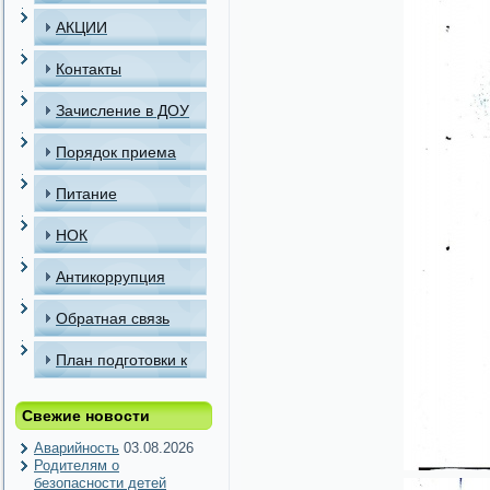
АКЦИИ
Контакты
Зачисление в ДОУ
Порядок приема
детей в МАДОУ
Питание
НОК
Антикоррупция
Обратная связь
План подготовки к
отопительному
Свежие новости
периоду
Аварийность
03.08.2026
Родителям о
безопасности детей