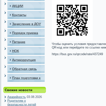
АКЦИИ
Контакты
Зачисление в ДОУ
Порядок приема
детей в МАДОУ
Питание
Чтобы оценить условия предоставле
QR-код или перейдите по ссылке ни
НОК
https://bus.gov.ru/qrcode/rate/437249
Антикоррупция
Обратная связь
План подготовки к
отопительному
Свежие новости
периоду
Аварийность
03.08.2026
Родителям о
безопасности детей