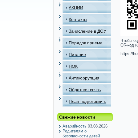
АКЦИИ
Контакты
Зачисление в ДОУ
Чтобы оц
Порядок приема
QR-код и
детей в МАДОУ
https://b
Питание
НОК
Антикоррупция
Обратная связь
План подготовки к
отопительному
Свежие новости
периоду
Аварийность
03.08.2026
Родителям о
безопасности детей