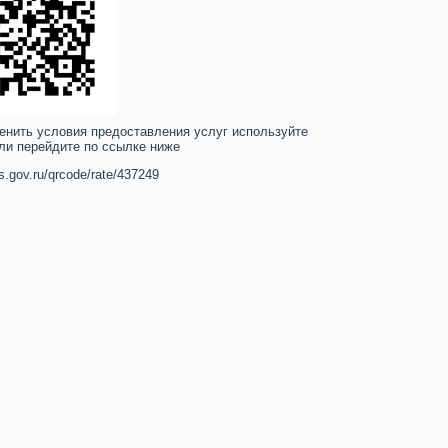
енить условия предоставления услуг используйте
ли перейдите по ссылке ниже
us.gov.ru/qrcode/rate/437249