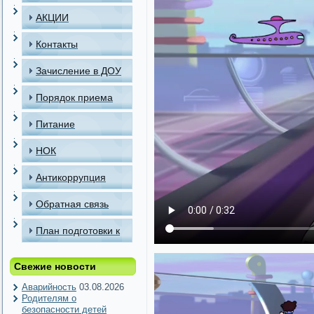
АКЦИИ
Контакты
Зачисление в ДОУ
Порядок приема
детей в МАДОУ
Питание
НОК
Антикоррупция
Обратная связь
План подготовки к
отопительному
Свежие новости
периоду
Аварийность
03.08.2026
Родителям о
безопасности детей