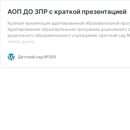
АОП ДО ЗПР с краткой презентацией
Краткая презентация адаптированной образовательной про
Адаптированная образовательная программа дошкольного о
дошкольного образовательного учреждения «Детский сад №
АОП
Читать далее
ДО
ЗПР
Детский сад №350
с
краткой
презентацией